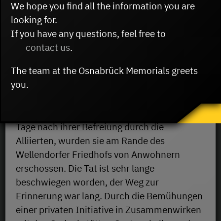
We hope you find all the information you are
Wiesbadener Künstler Przemyslaw Martyna.
looking for.
Das treppenförmige Mahnmal aus
If you have any questions, feel free to
Granitstein erinnert an Iwan Kowal aus der
contact us
.
Ukraine und Stanislaw Gontek aus Polen. Die
The team at the Osnabrück Memorials greets
beiden Männer waren zur Zwangsarbeit nach
you.
Deutschland verschleppt worden und
mussten auf einem Bauernhof in Kloster
Oesede arbeiten. Am 16. April 1945, nur 12
Tage nach ihrer Befreiung durch die
Alliierten, wurden sie am Rande des
Wellendorfer Friedhofs von Anwohnern
erschossen. Die Tat ist sehr lange
beschwiegen worden, der Weg zur
Erinnerung war lang. Durch die Bemühungen
einer privaten Initiative in Zusammenwirken