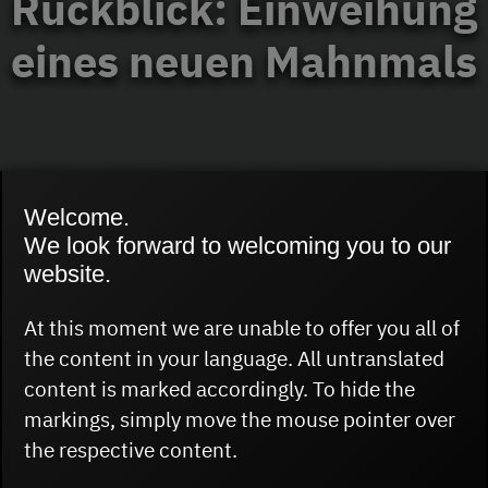
Rückblick: Einweihung
eines neuen Mahnmals
Welcome.
We look forward to welcoming you to our
14.05.2025
website.
Am Mittwoch, den 7. Mai 2025 wurde in
At this moment we are unable to offer you all of
Kloster Oesede/Georgsmarienhütte die
the content in your language. All untranslated
Erinnerungskultur im Landkreis Osnabrück
content is marked accordingly. To hide the
um ein Mahnmal gegen das Vergessen
markings, simply move the mouse pointer over
erweitert. Entworfen hat die Skulptur mit
the respective content.
dem Namen „Die letzten Schritte“ der