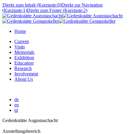
Direkt zum Inhalt (Kurztaste:0)
Direkt zur Navigation
(Kurztaste:1)
Direkt zum Footer (Kurztaste:2)
Home
Current
Visits
Memorials
Exhibition
Education
Research
Involvement
About Us
de
en
nl
Gedenkstätte Augustaschacht
Ausstellungsbereich