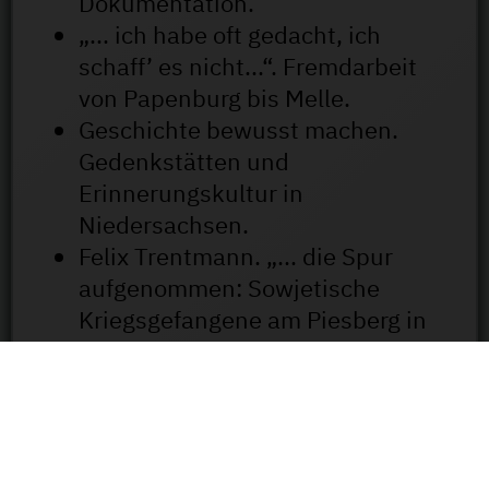
Dokumentation.
„... ich habe oft gedacht, ich
schaff’ es nicht...“. Fremdarbeit
von Papenburg bis Melle.
Geschichte bewusst machen.
Gedenkstätten und
Erinnerungskultur in
Niedersachsen.
Felix Trentmann. „... die Spur
aufgenommen: Sowjetische
Kriegsgefangene am Piesberg in
Osnabrück“.
Zwangsarbeit und „Arbeitszucht“
am Beispiel Augustaschacht.
Filme