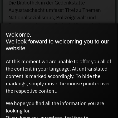
Die Bibliothek in der Gedenkstätte
Augustaschacht umfasst Titel zu Themen
Nationalsozialismus, Polizeigewalt und
Zwangsarbeit sowie Gedenkstättenarbeit
und Erinnerungskultur.
Welcome.
We look forward to welcoming you to our
website.
At this moment we are unable to offer you all of
Sammlung
the content in your language. All untranslated
content is marked accordingly. To hide the
markings, simply move the mouse pointer over
Die Sammlung der Gedenkstätten – Archiv,
the respective content.
Depot und Mediathek – bietet gute
Möglichkeiten für die Forschung. Der
We hope you find all the information you are
Grundstein der Sammlung wurde mit der
looking for.
Einrichtung der Gedenkstättenvereine in