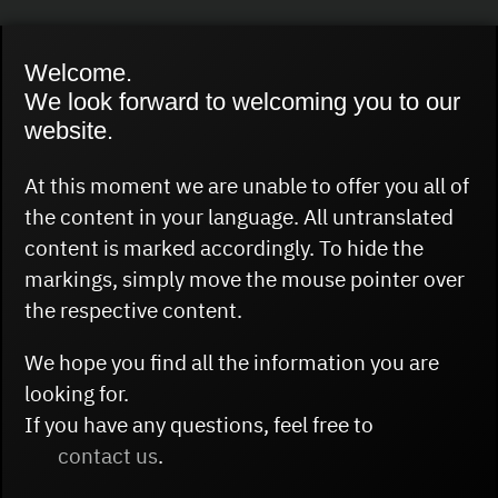
Welcome.
Bombenentschärfung
We look forward to welcoming you to our
am 16. Februar
website.
At this moment we are unable to offer you all of
the content in your language. All untranslated
content is marked accordingly. To hide the
markings, simply move the mouse pointer over
the respective content.
16.02.2025
We hope you find all the information you are
looking for.
04.02.2025
If you have any questions, feel free to
contact us
.