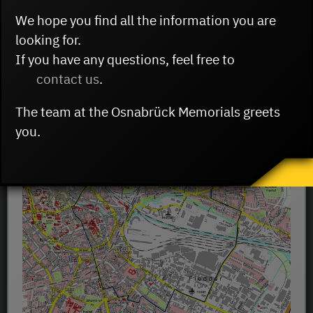
We hope you find all the information you are
07.11.2024
looking for.
If you have any questions, feel free to
contact us
.
The team at the Osnabrück Memorials greets
you.