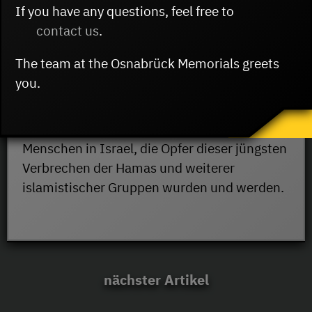
If you have any questions, feel free to
10.10.2023
contact us
.
Vorstand und Geschäftsführer der
The team at the Osnabrück Memorials greets
Gedenkstätten Gestapokeller und
you.
Augustaschacht denken in diesen Stunden
an die Angehörigen der Osnabrücker
Holocaustüberlebenden in Israel und an alle
Menschen in Israel, die Opfer dieser jüngsten
Verbrechen der Hamas und weiterer
islamistischer Gruppen wurden und werden.
nächster Artikel