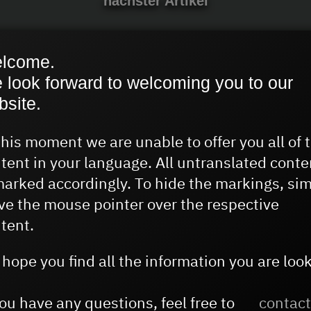
nächster Artikel
lcome.
 look forward to welcoming you to our
bsite.
this moment we are unable to offer you all of 
gsreise na
tent in your language. All untranslated conte
marked accordingly. To hide the markings, si
e the mouse pointer over the respective
tent.
hope you find all the information you are loo
you have any questions, feel free to
contact