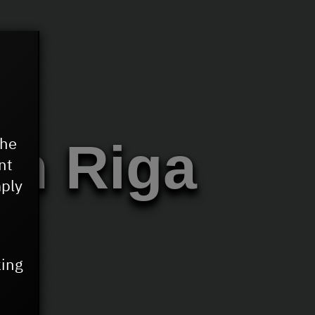
the
ch Riga
nt
mply
king