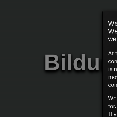
We
We
we
At 
Bildun
con
is 
mov
con
We 
for.
If 