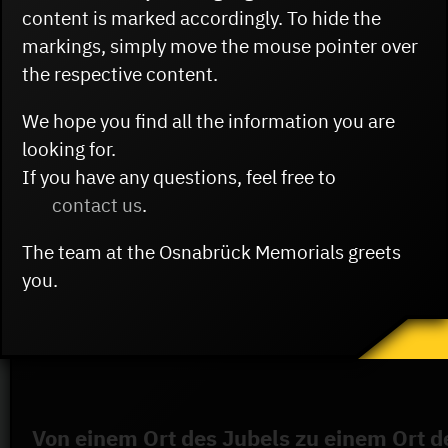
content is marked accordingly. To hide the
markings, simply move the mouse pointer over
the respective content.
Mahnmal gegen das Vergessen: Erinneru
Zwangsarbeiter
We hope you find all the information you are
looking for.
Iwan Kowal aus der Ukraine und Stanislaw Gonte
If you have any questions, feel free to
ermordet. In Erinnerung an die Opfer und die la
contact us
.
Künstler Przemyslaw Martyna auf dem Friedhof i
The team at the Osnabrück Memorials greets
you.
Von einem Ort des Jubels zu einem Ort d