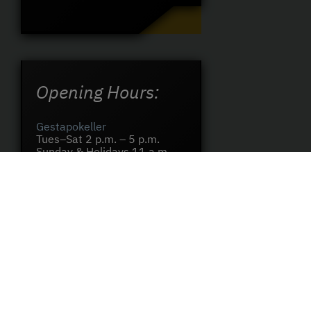
Opening Hours:
Gestapokeller
Tues–Sat 2 p.m. – 5 p.m.
Sunday & Holidays 11 a.m. –
5 p.m.
Augustaschacht
Tues–Sat 2 p.m. – 5 p.m.
Sunday & Holidays 11 a.m. –
5 p.m.