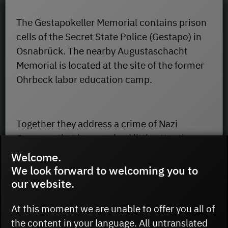
The Gestapokeller Memorial contains prison
cells of the Secret State Police (Gestapo) in
Osnabrück. The nearby Augustaschacht
Memorial is located at the site of the former
Ohrbeck labor education camp.
Together they address a crime of Nazi
Germany that has received little attention:
The many measures and violent action taken
Welcome.
against foreign forced laborers by the
We look forward to welcoming you to
Gestapo during World War II.
our website.
At this moment we are unable to offer you all of
the content in your language. All untranslated