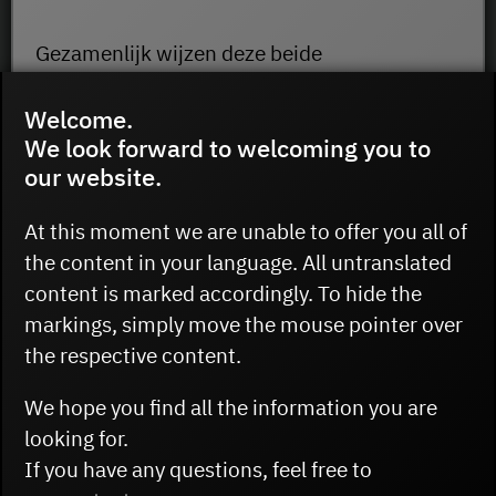
Gezamenlijk wijzen deze beide
herdenkingsplaatsen op een misdaad van het
nationaalsocialistische Duitsland waarvoor
Welcome.
We look forward to welcoming you to
vaak weinig aandacht is: de
our website.
veelvoorkomende en gewelddadige
handelingen van de Gestapo tegen
At this moment we are unable to offer you all of
buitenlandse dwangarbeiders tijdens de
the content in your language. All untranslated
Tweede Wereldoorlog.
content is marked accordingly. To hide the
markings, simply move the mouse pointer over
the respective content.
We hope you find all the information you are
looking for.
If you have any questions, feel free to
Mahnmal gegen das Vergessen: Erinneru