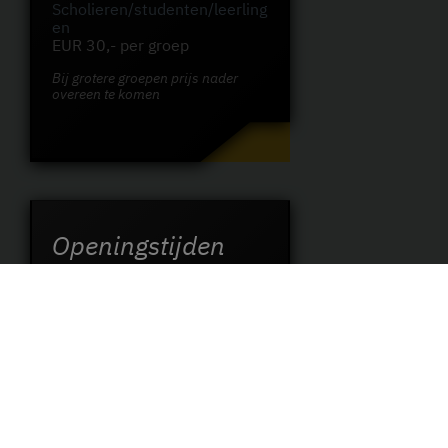
Scholieren/studenten/leerling
en
EUR 30,- per groep
Bij grotere groepen prijs nader
overeen te komen
Openingstijden
Gestapokeller
di.–za. 14.00-17.00 uur
zo. en feestdagen 11.00-
17.00 uur
Augustaschacht
di.–za. 14.00-17.00 uur
zo. en feestdagen 11.00-
17.00 uur